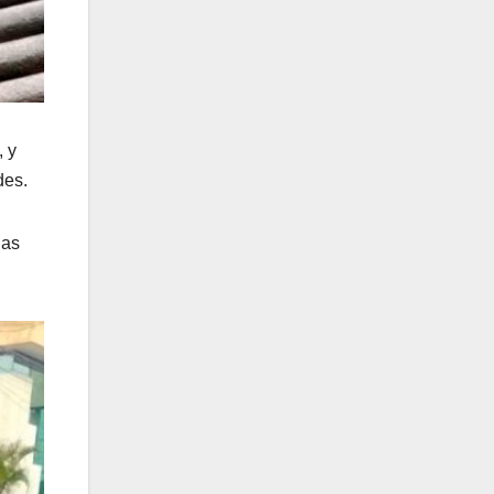
, y
des.
nas