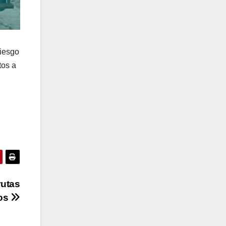
riesgo
tos a
rutas
ios