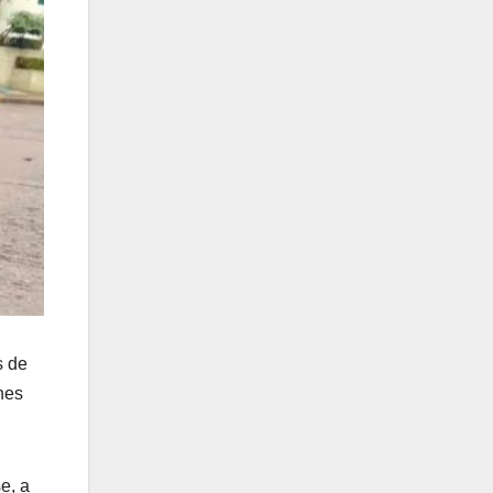
s de
nes
e, a