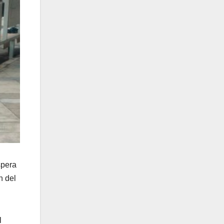
spera
n del
l