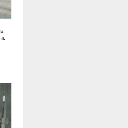
la
alta