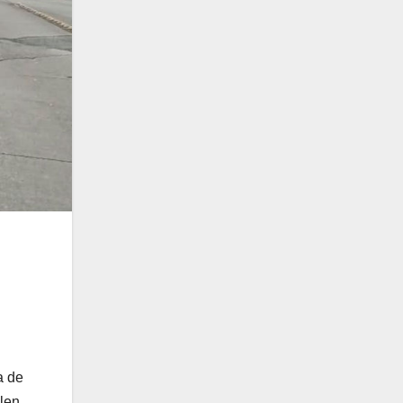
a de
alen