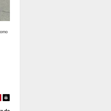
 como
te de