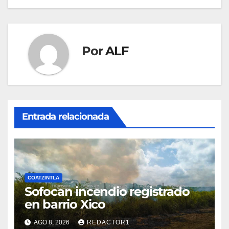
entradas
Por
ALF
Entrada relacionada
COATZINTLA
Sofocan incendio registrado
en barrio Xico
AGO 8, 2026
REDACTOR1