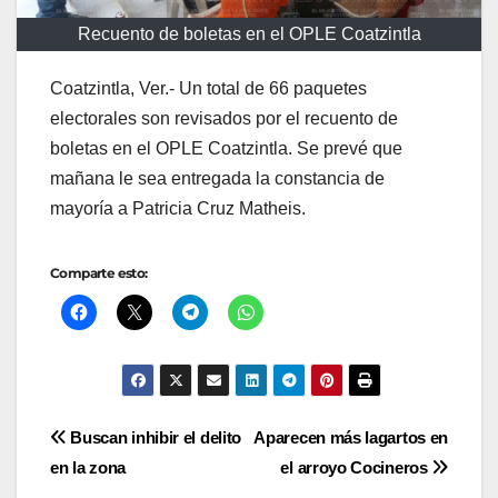
Recuento de boletas en el OPLE Coatzintla
Coatzintla, Ver.- Un total de 66 paquetes
electorales son revisados por el recuento de
boletas en el OPLE Coatzintla. Se prevé que
mañana le sea entregada la constancia de
mayoría a Patricia Cruz Matheis.
Comparte esto:
Navegación
Buscan inhibir el delito
Aparecen más lagartos en
en la zona
el arroyo Cocineros
de