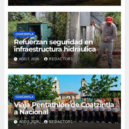
COATZINTLA
Refuerzan seguridad en
infraestructura hidráulica
AGO 7, 2026
REDACTOR1
COATZINTLA
Viaja Pentathlón de Coatzintla
a Nacional
AGO 5, 2026
REDACTOR1