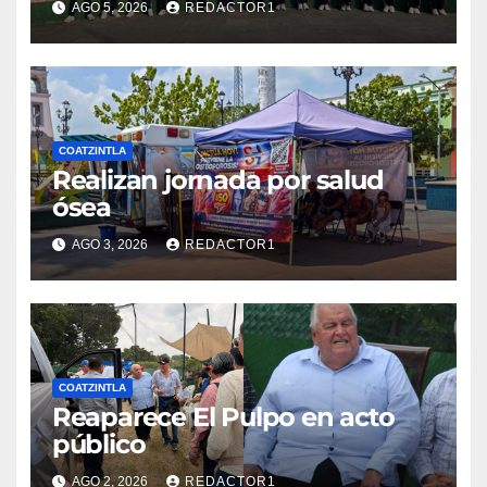
AGO 5, 2026
REDACTOR1
COATZINTLA
Realizan jornada por salud
ósea
AGO 3, 2026
REDACTOR1
COATZINTLA
Reaparece El Pulpo en acto
público
AGO 2, 2026
REDACTOR1