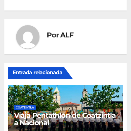
entradas
Por
ALF
Entrada relacionada
COATZINTLA
Viaja Pentathlón de Coatzintla
a Nacional