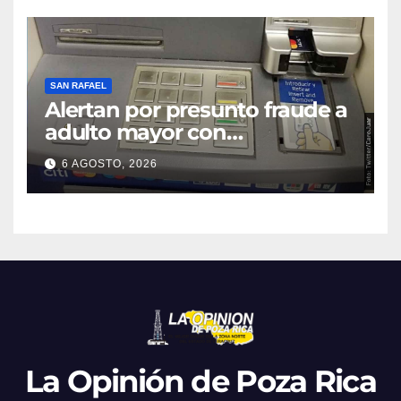
SAN RAFAEL
Alertan por presunto fraude a
adulto mayor con
discapacidad visual en cajero
6 AGOSTO, 2026
bancario
La Opinión de Poza Rica