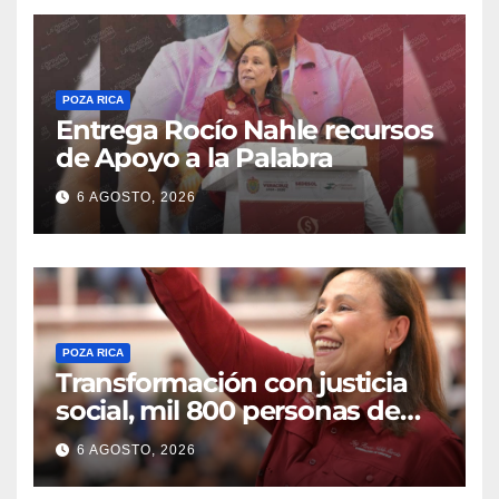
POZA RICA
Entrega Rocío Nahle recursos
de Apoyo a la Palabra
6 AGOSTO, 2026
POZA RICA
Transformación con justicia
social, mil 800 personas de
siete municipios reciben
6 AGOSTO, 2026
Apoyo a la Palabra: Rocío
Nahle