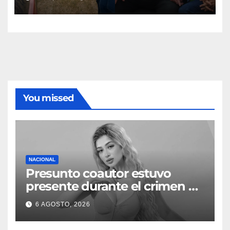
You missed
NACIONAL
Presunto coautor estuvo
presente durante el crimen de
Valeria Márquez: Fiscalía
6 AGOSTO, 2026