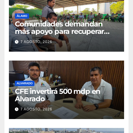
ÁLAMO
Comunidades demandan
más apoyo para recuperar
parcelas
7 AGOSTO, 2026
ALVARADO
CFE invertirá 500 mdp en
Alvarado
7 AGOSTO, 2026