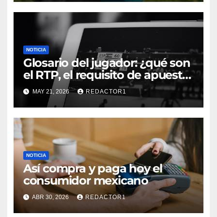
NOTICIA
Glosario del jugador: ¿qué son
el RTP, el requisito de apuesta,
los giros gratis y la volatilidad?
MAY 21, 2026
REDACTOR1
NOTICIA
Así compra y paga hoy el
consumidor mexicano
ABR 30, 2026
REDACTOR1