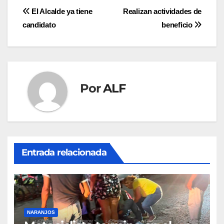
Navegación
El Alcalde ya tiene
Realizan actividades de
candidato
beneficio
de
entradas
Por
ALF
Entrada relacionada
NARANJOS