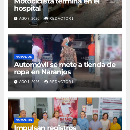
Motociclista termina en el
hospital
AGO 7, 2026
REDACTOR1
NARANJOS
Automóvil se mete a tienda de
ropa en Naranjos
AGO 1, 2026
REDACTOR1
NARANJOS
Impulsan registros