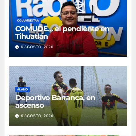
COLUMNISTAA
COMUDE… el pendiente en
Tihuatlán
6 AGOSTO, 2026
ÁLAMO
Deportivo Barranca, en
ascenso
6 AGOSTO, 2026