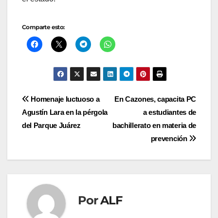
Comparte esto:
Navegación
Homenaje luctuoso a
En Cazones, capacita PC
Agustín Lara en la pérgola
a estudiantes de
de
del Parque Juárez
bachillerato en materia de
entradas
prevención
Por
ALF