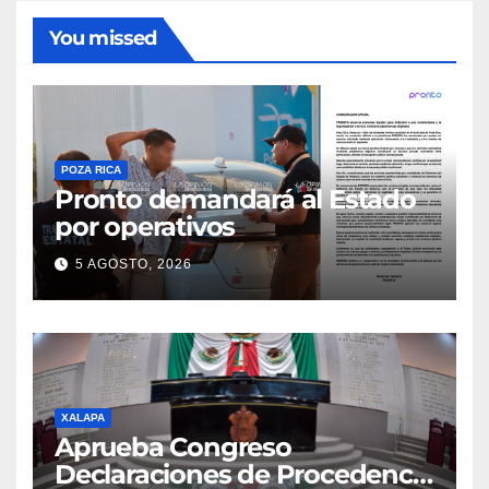
You missed
POZA RICA
Pronto demandará al Estado
por operativos
5 AGOSTO, 2026
XALAPA
Aprueba Congreso
Declaraciones de Procedencia