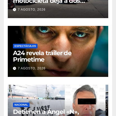
motocicleta deja a dos
jóvenes lesionados en la
7 AGOSTO, 2026
colonia 27 de Septiembre de
Poza Rica
ESPECTÁCULOS
A24 revela tráiler de
Primetime
7 AGOSTO, 2026
NACIONAL
Detienen a Ángel «N»,