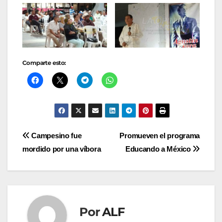
Comparte esto:
Navegación
Campesino fue
Promueven el programa
mordido por una víbora
Educando a México
de
entradas
Por
ALF