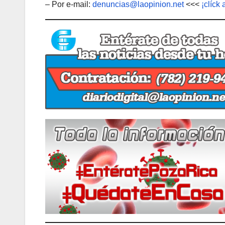
– Por e-mail:
denuncias@laopinion.net
<<<
¡clíck 