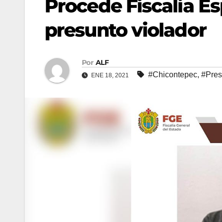
Procede Fiscalía Es
presunto violador
Por
ALF
#Chicontepec
,
#Pres
ENE 18, 2021