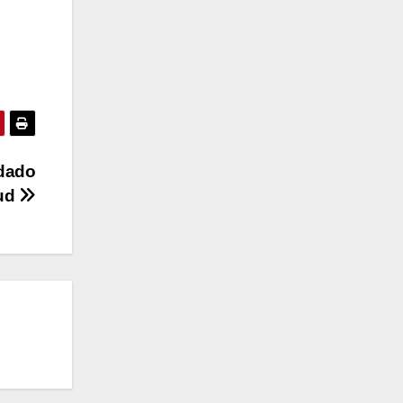
idado
lud