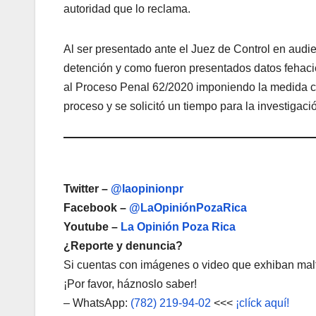
autoridad que lo reclama.
Al ser presentado ante el Juez de Control en audienc
detención y como fueron presentados datos fehacie
al Proceso Penal 62/2020 imponiendo la medida cau
proceso y se solicitó un tiempo para la investigac
Twitter –
@laopinionpr
Facebook –
@LaOpiniónPozaRica
Youtube –
La Opinión Poza Rica
¿Reporte y denuncia?
Si cuentas con imágenes o video que exhiban malt
¡Por favor, háznoslo saber!
– WhatsApp:
(782) 219-94-02
<<<
¡clíck aquí!