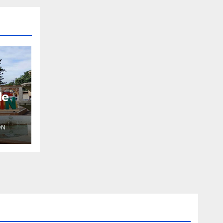
de
ÓN