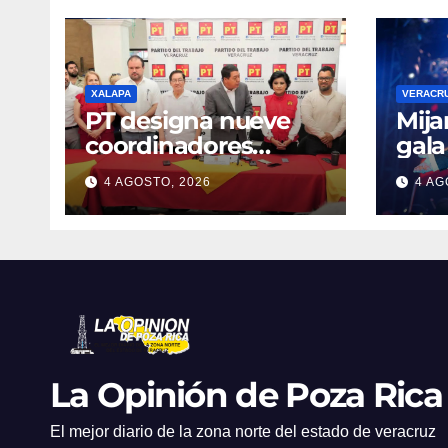
XALAPA
VERACR
PT designa nueve
Mija
coordinadores
gala
regionales para
Vera
4 AGOSTO, 2026
4 AG
fortalecer su
mon
estructura rumbo a
sinf
2027
años
La Opinión de Poza Rica
El mejor diario de la zona norte del estado de veracruz