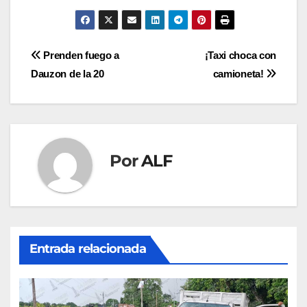
Navegación
Prenden fuego a
¡Taxi choca con
Dauzon de la 20
camioneta!
de
entradas
Por
ALF
Entrada relacionada