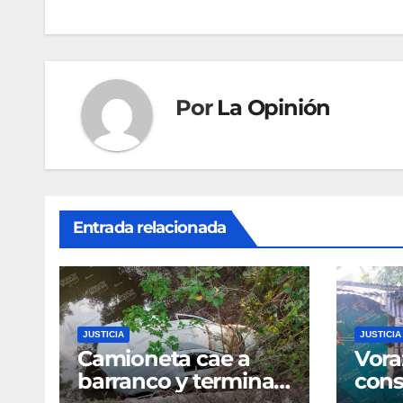
entradas
Por
La Opinión
Entrada relacionada
JUSTICIA
JUSTICIA
Camioneta cae a
Vora
barranco y termina
cons