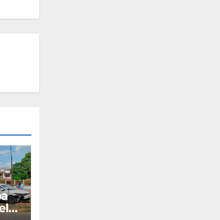
pa
el