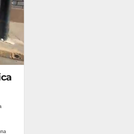
ica
a
una