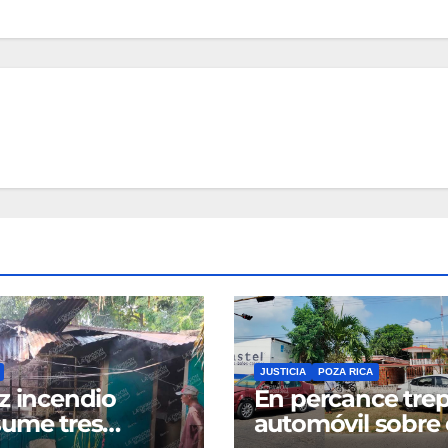
JUSTICIA
POZA RICA
z incendio
En percance tre
ume tres
automóvil sobre 