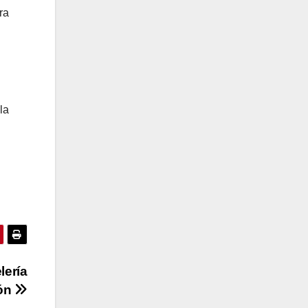
ra
la
lería
ón