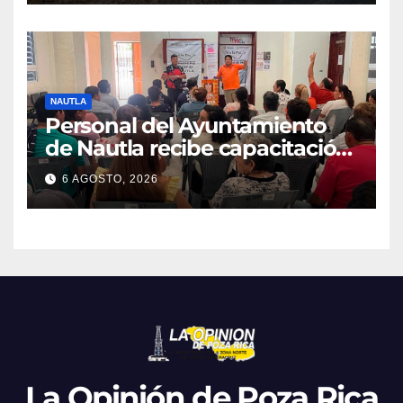
NAUTLA
Personal del Ayuntamiento
de Nautla recibe capacitación
en atención a emergencias
6 AGOSTO, 2026
La Opinión de Poza Rica