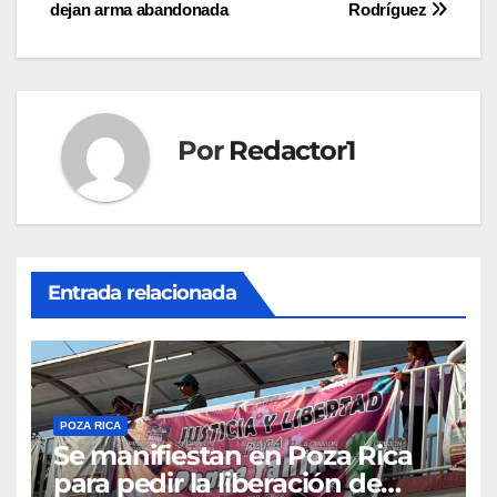
entradas
dejan arma abandonada
Rodríguez
Por
Redactor1
Entrada relacionada
POZA RICA
Se manifiestan en Poza Rica
para pedir la liberación de