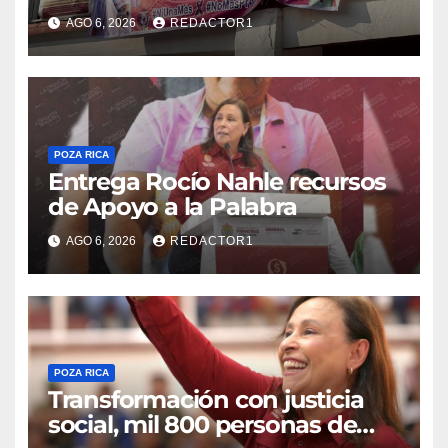
Danna Yanina y el
AGO 6, 2026
REDACTOR1
esclarecimiento del caso
Dafne
POZA RICA
Entrega Rocío Nahle recursos
de Apoyo a la Palabra
AGO 6, 2026
REDACTOR1
POZA RICA
Transformación con justicia
social, mil 800 personas de