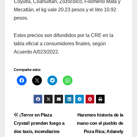
Coyutla, Coahuitlán, Zozocolco, Filomeno Mata y
Mecatlán, el kg vale 20.23 pesos y el litro 10.92
pesos.
Estos precios son difundidos por la CRE en la
tabla oficial a consumidores finales, según
Acuerdo A/023/2022.
Comparte esto:
Navegación
¡Terror en Plaza
Haremos historia de la
Crystal! prenden fuego a
mano con el pueblo de
de
dos taxis, incendiarios
Poza Rica; Adanely