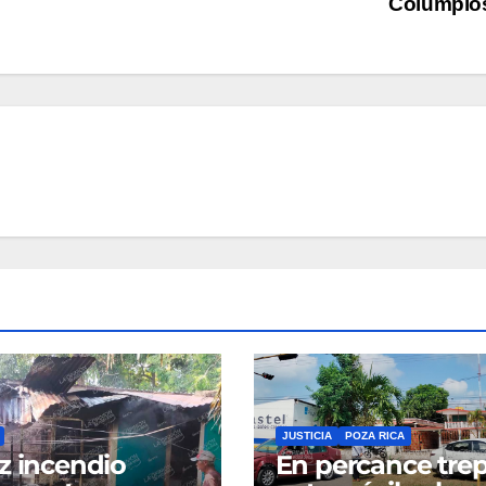
Columpio
JUSTICIA
POZA RICA
z incendio
En percance tre