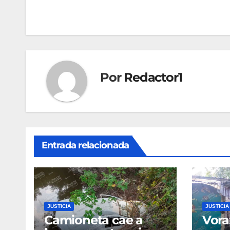
de
entradas
Por
Redactor1
Entrada relacionada
JUSTICIA
JUSTICIA
Camioneta cae a
Vora