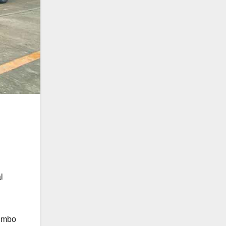
l
rumbo