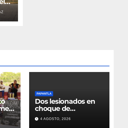
el
AZ
PAPANTLA
to
Dos lesionados en
imer
choque de
co
camionetas
4 AGOSTO, 2026