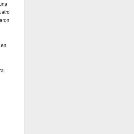
 una
uatro
garon
 en
ra