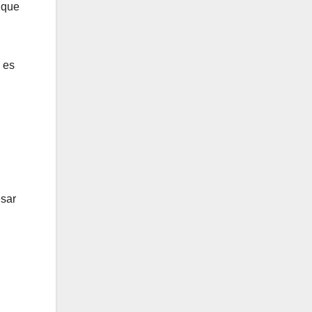
 que
 es
esar