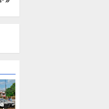
s”
pa