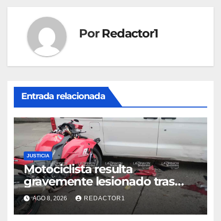
entradas
Por
Redactor1
Entrada relacionada
JUSTICIA
Motociclista resulta
gravemente lesionado tras
choque en la colonia Ricardo
AGO 8, 2026
REDACTOR1
Flores Magón