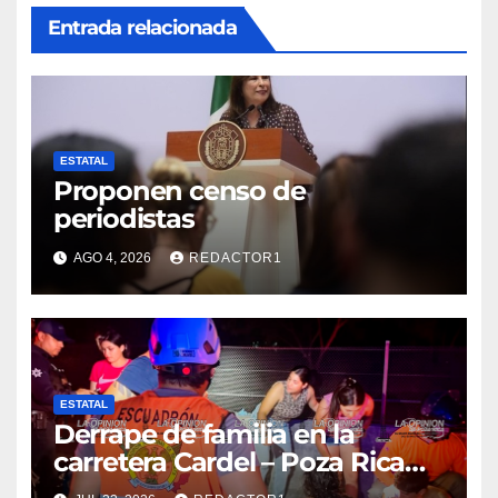
Entrada relacionada
ESTATAL
Proponen censo de
periodistas
AGO 4, 2026
REDACTOR1
ESTATAL
Derrape de familia en la
carretera Cardel – Poza Rica
reaviva críticas por tardanza