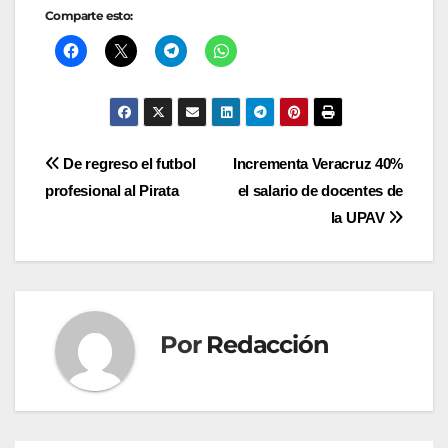
Comparte esto:
Navegación
De regreso el futbol
Incrementa Veracruz 40%
profesional al Pirata
el salario de docentes de
de
la UPAV
entradas
Por
Redacción