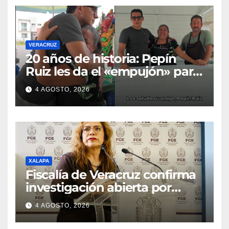
VERACRUZ
20 años de historia: Pepín
Ruiz les da el «empujón» para
transformar el negocio de
4 AGOSTO, 2026
Georgina y Alberto
XALAPA
Fiscalía de Veracruz confirma
investigación abierta por
homicidio de periodista
4 AGOSTO, 2026
Roxana Ramírez; esperan
desafuero de un alcalde