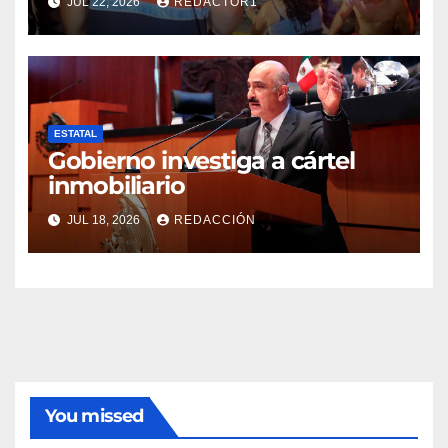
JUL 22, 2026
REDACTOR1
de ambulancia municipal
ESTATAL
Gobierno investiga a cártel
inmobiliario
JUL 18, 2026
REDACCIÓN
You missed