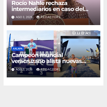
Rocío Nahle rechaza
intermediarios en caso del
presunto «Cártel Inmobiliario»
AGO 3, 2026
REDACTOR1
y pide no politizar a los
afectados
XALAPA
Campeón mundial
veracruzano alista nuevas
competencias internacionales
AGO 3, 2026
REDACTOR1
en aguas abiertas