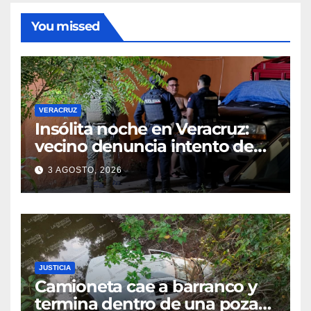
You missed
VERACRUZ
Insólita noche en Veracruz:
vecino denuncia intento de
cateo tras viralizar video
3 AGOSTO, 2026
captado por cámaras de
seguridad
JUSTICIA
Camioneta cae a barranco y
termina dentro de una poza