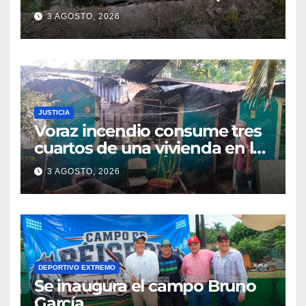
en Coatzintla; conductor sale
3 AGOSTO, 2026
con golpes leves
JUSTICIA
Voraz incendio consume tres
cuartos de una vivienda en la
colonia Manuel Ávila
3 AGOSTO, 2026
Camacho
DEPORTIVO EXTREMO
Se inaugura el campo Bruno
García