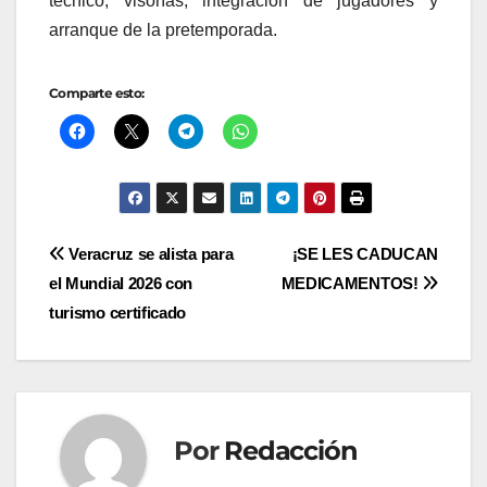
técnico, visorías, integración de jugadores y
arranque de la pretemporada.
Comparte esto:
Navegación
Veracruz se alista para
¡SE LES CADUCAN
el Mundial 2026 con
MEDICAMENTOS!
de
turismo certificado
entradas
Por
Redacción