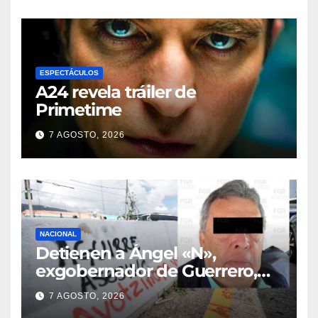
Poza Rica
ESPECTÁCULOS
A24 revela tráiler de
Primetime
7 AGOSTO, 2026
NACIONAL
Detienen a Ángel «N»,
exgobernador de Guerrero,
por el caso Ayotzinapa
7 AGOSTO, 2026