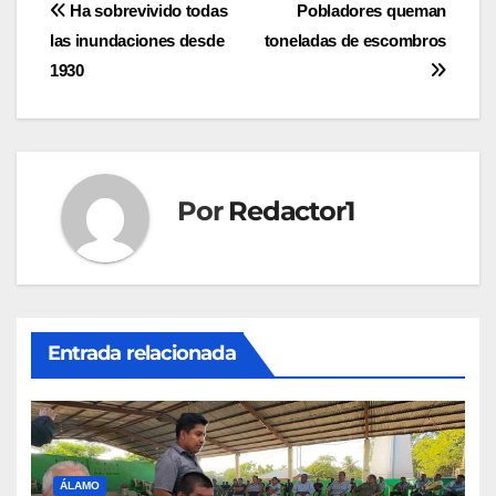
Navegación
Ha sobrevivido todas
Pobladores queman
las inundaciones desde
toneladas de escombros
de
1930
entradas
Por
Redactor1
Entrada relacionada
ÁLAMO