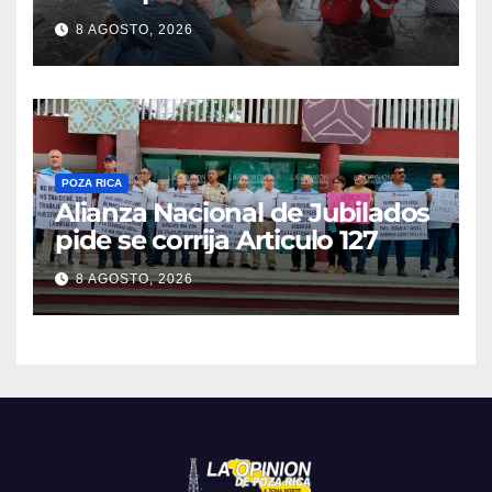
cardiorrespiratorio mueren
8 AGOSTO, 2026
POZA RICA
Alianza Nacional de Jubilados
pide se corrija Articulo 127
8 AGOSTO, 2026