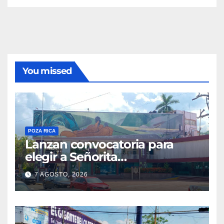
You missed
POZA RICA
Lanzan convocatoria para
elegir a Señorita
Independencia, Patria y
7 AGOSTO, 2026
Libertad 2026