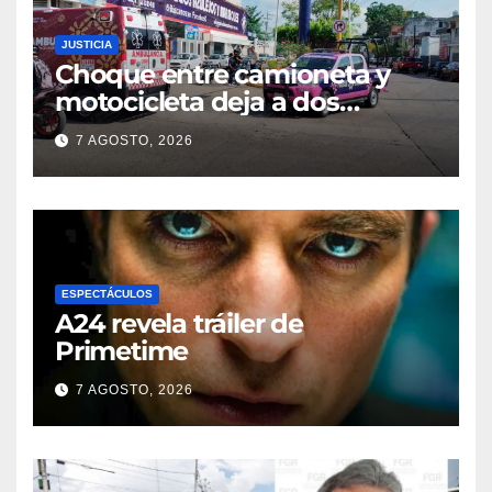
JUSTICIA
Choque entre camioneta y
motocicleta deja a dos
jóvenes lesionados en la
7 AGOSTO, 2026
colonia 27 de Septiembre de
Poza Rica
ESPECTÁCULOS
A24 revela tráiler de
Primetime
7 AGOSTO, 2026