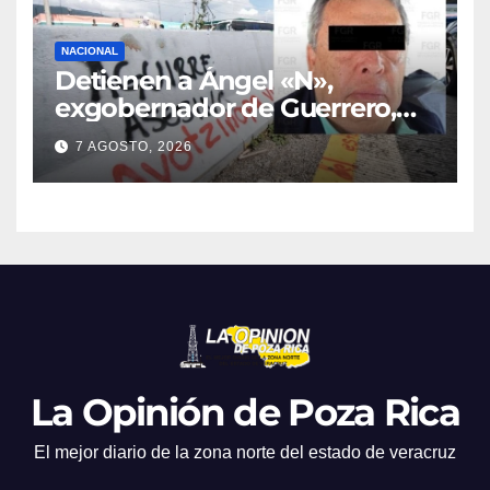
NACIONAL
Detienen a Ángel «N»,
exgobernador de Guerrero,
por el caso Ayotzinapa
7 AGOSTO, 2026
La Opinión de Poza Rica
El mejor diario de la zona norte del estado de veracruz