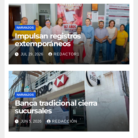
NARANJOS
Impulsan registros
extemporáneos
JUL 29, 2026
REDACTOR1
NARANJOS
Banca tradicional cierra
sucursales
JUN 5, 2026
REDACCIÓN