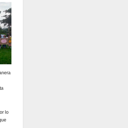
manera
ta
or lo
 que