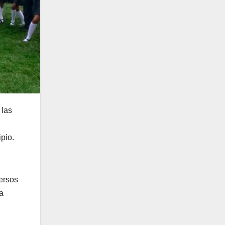
 las
pio.
versos
la