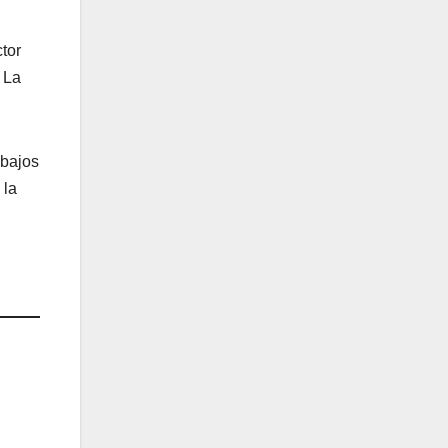
tor
 La
abajos
 la