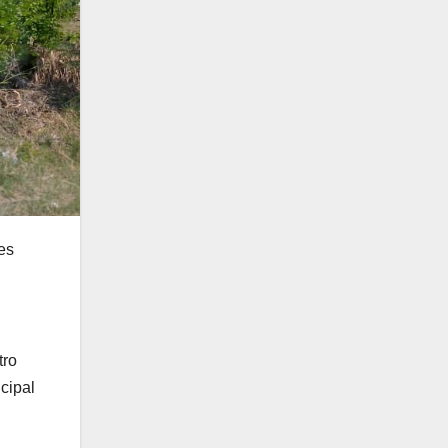
es
tro
cipal