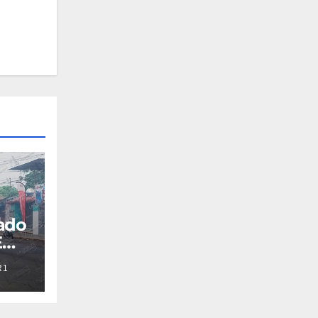
ado
E
R1
ias