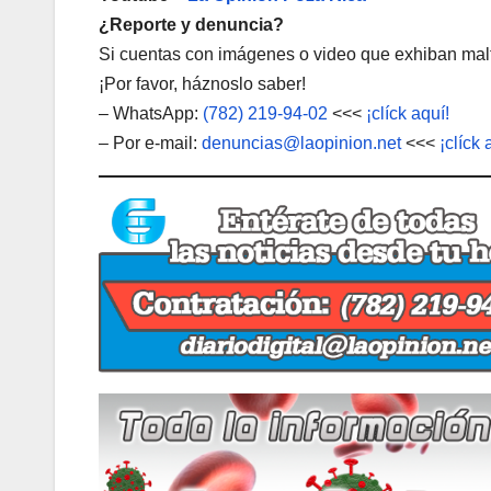
¿Reporte y denuncia?
Si cuentas con imágenes o video que exhiban malt
¡Por favor, háznoslo saber!
– WhatsApp:
(782) 219-94-02
<<<
¡clíck aquí!
– Por e-mail:
denuncias@laopinion.net
<<<
¡clíck 