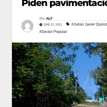
Piden pavimentaci
Por
ALF
#Julian Javier Quiro
ENE 22, 2021
#Sector Popular