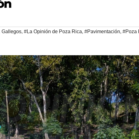
ón
z Gallegos
,
#La Opinión de Poza Rica
,
#Pavimentación
,
#Poza 