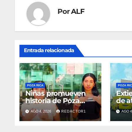
Por
ALF
Entrada relacionada
POZA RICA
POZA RI
Niñas promueven
Exti
historia de Poza
de a
Rica
AGO 4, 2026
REDACTOR1
AGO 4