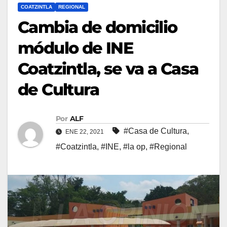
COATZINTLA
REGIONAL
Cambia de domicilio
módulo de INE
Coatzintla, se va a Casa
de Cultura
Por
ALF
#Casa de Cultura
,
ENE 22, 2021
#Coatzintla
,
#INE
,
#la op
,
#Regional