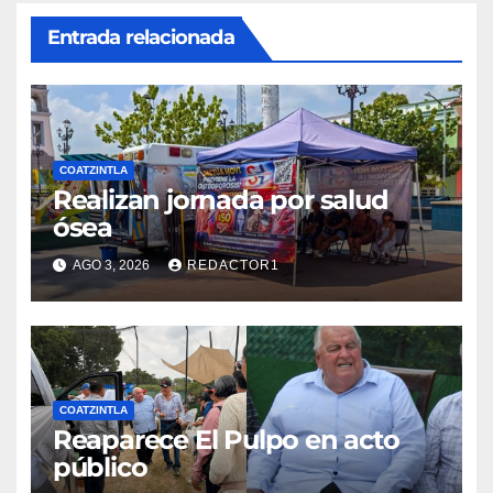
Entrada relacionada
COATZINTLA
Realizan jornada por salud
ósea
AGO 3, 2026
REDACTOR1
COATZINTLA
Reaparece El Pulpo en acto
público