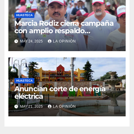
HUASTECA
Marcia Rodiz cierra campaña
con amplio respaldo
ciudadano
MAY 24, 2025
LA OPINIÓN
HUASTECA
Anuncian corte de energía
eléctrica
MAY 21, 2025
LA OPINIÓN