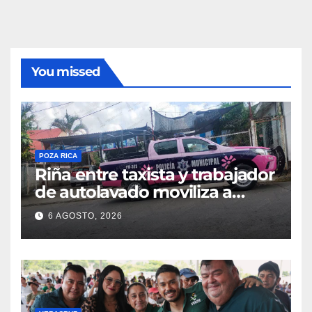
You missed
POZA RICA
Riña entre taxista y trabajador
de autolavado moviliza a
policías en Poza Rica
6 AGOSTO, 2026