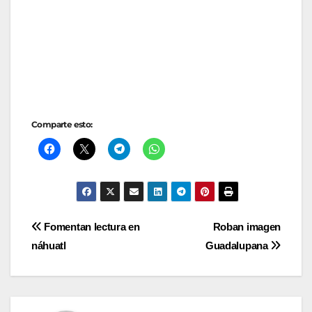
Comparte esto:
Navegación
Fomentan lectura en
Roban imagen
náhuatl
Guadalupana
de
entradas