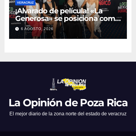
VERACRUZ
¡Alvarado de película! «La
Generosa» se posiciona como
escenario ideal para
6 AGOSTO, 2026
producciones de cine y
televisión
La Opinión de Poza Rica
El mejor diario de la zona norte del estado de veracruz