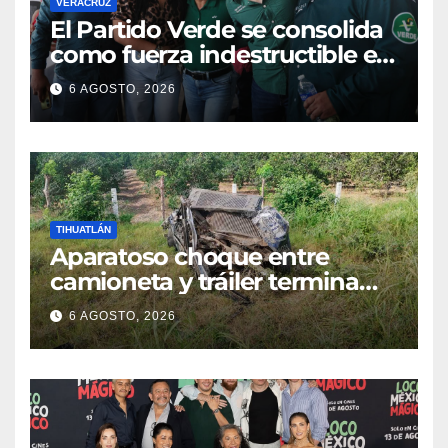
VERACRUZ
​El Partido Verde se consolida
como fuerza indestructible en
la zona norte de Veracruz
6 AGOSTO, 2026
TIHUATLÁN
Aparatoso choque entre
camioneta y tráiler termina
con ambas unidades fuera de
6 AGOSTO, 2026
la carretera en Tihuatlán