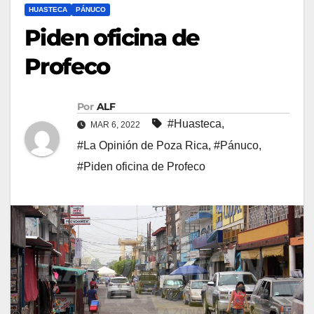
HUASTECA
PÁNUCO
Piden oficina de
Profeco
Por
ALF
#Huasteca
,
MAR 6, 2022
#La Opinión de Poza Rica
,
#Pánuco
,
#Piden oficina de Profeco