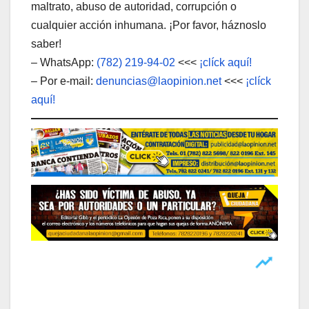
maltrato, abuso de autoridad, corrupción o
cualquier acción inhumana. ¡Por favor, háznoslo
saber!
– WhatsApp:
(782) 219-94-02
<<<
¡clíck aquí!
– Por e-mail:
denuncias@laopinion.net
<<<
¡clíck
aquí!