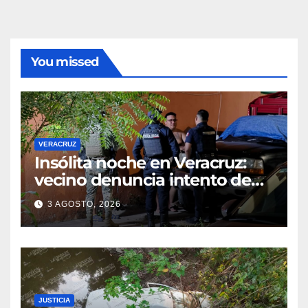
You missed
VERACRUZ
Insólita noche en Veracruz:
vecino denuncia intento de
cateo tras viralizar video
3 AGOSTO, 2026
captado por cámaras de
seguridad
JUSTICIA