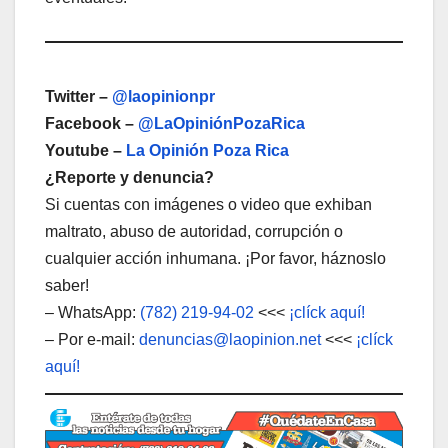
Twitter –
@laopinionpr
Facebook –
@LaOpiniónPozaRica
Youtube –
La Opinión Poza Rica
¿Reporte y denuncia?
Si cuentas con imágenes o video que exhiban
maltrato, abuso de autoridad, corrupción o
cualquier acción inhumana. ¡Por favor, háznoslo
saber!
– WhatsApp:
(782) 219-94-02
<<<
¡clíck aquí!
– Por e-mail:
denuncias@laopinion.net
<<<
¡clíck
aquí!