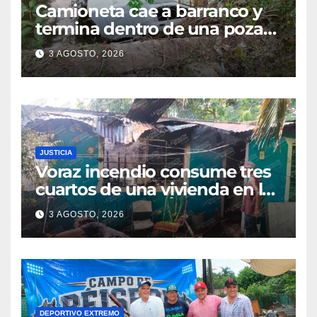
Camioneta cae a barranco y
termina dentro de una poza
en Coatzintla; conductor sale
3 AGOSTO, 2026
con golpes leves
JUSTICIA
Voraz incendio consume tres
cuartos de una vivienda en la
colonia Manuel Ávila
3 AGOSTO, 2026
Camacho
DEPORTIVO EXTREMO