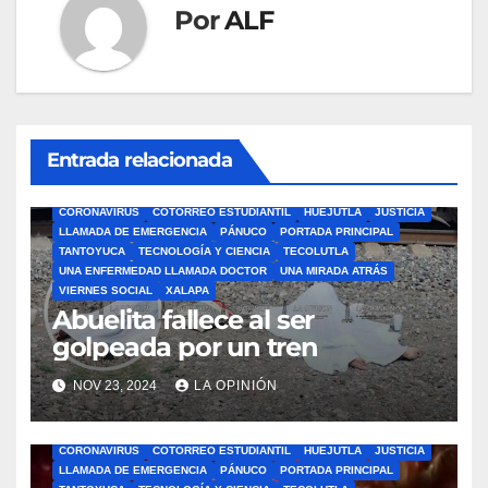
Por
ALF
Entrada relacionada
ÁLAMO
BARRA LIBRE
CAZONES
CERRO AZUL
CON-CIENCIA
CORONAVIRUS
COTORREO ESTUDIANTIL
HUEJUTLA
JUSTICIA
LLAMADA DE EMERGENCIA
PÁNUCO
PORTADA PRINCIPAL
TANTOYUCA
TECNOLOGÍA Y CIENCIA
TECOLUTLA
UNA ENFERMEDAD LLAMADA DOCTOR
UNA MIRADA ATRÁS
VIERNES SOCIAL
XALAPA
Abuelita fallece al ser
golpeada por un tren
NOV 23, 2024
LA OPINIÓN
ÁLAMO
BARRA LIBRE
CAZONES
CERRO AZUL
CON-CIENCIA
CORONAVIRUS
COTORREO ESTUDIANTIL
HUEJUTLA
JUSTICIA
LLAMADA DE EMERGENCIA
PÁNUCO
PORTADA PRINCIPAL