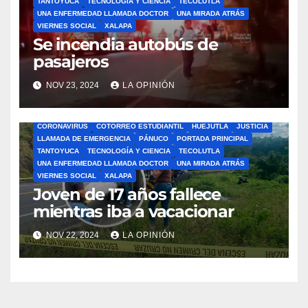
TANTOYUCA
TECNOLOGÍA Y CIENCIA
TECOLUTLA
UNA ENFERMEDAD LLAMADA DOCTOR
UNA MIRADA ATRÁS
VIERNES SOCIAL
XALAPA
Se incendia autobús de
pasajeros
NOV 23, 2024
LA OPINIÓN
ÁLAMO
BARRA LIBRE
CAZONES
CERRO AZUL
CON-CIENCIA
CORONAVIRUS
COTORREO ESTUDIANTIL
HUEJUTLA
JUSTICIA
LLAMADA DE EMERGENCIA
PÁNUCO
PORTADA PRINCIPAL
TANTOYUCA
TECNOLOGÍA Y CIENCIA
TECOLUTLA
UNA ENFERMEDAD LLAMADA DOCTOR
UNA MIRADA ATRÁS
VIERNES SOCIAL
XALAPA
Joven de 17 años fallece
mientras iba a vacacionar
NOV 22, 2024
LA OPINIÓN