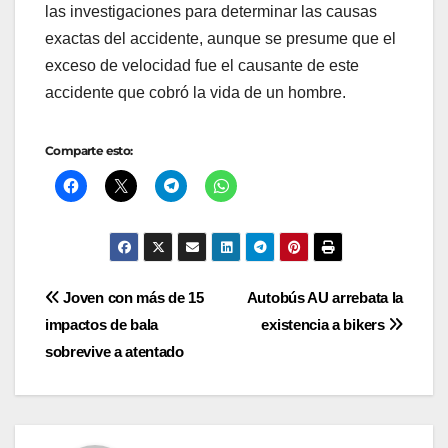
las investigaciones para determinar las causas
exactas del accidente, aunque se presume que el
exceso de velocidad fue el causante de este
accidente que cobró la vida de un hombre.
Comparte esto:
Navegación
Joven con más de 15
Autobús AU arrebata la
impactos de bala
existencia a bikers
de
sobrevive a atentado
entradas