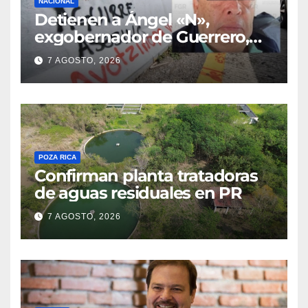
NACIONAL
Detienen a Ángel «N»,
exgobernador de Guerrero,
por el caso Ayotzinapa
7 AGOSTO, 2026
POZA RICA
Confirman planta tratadoras
de aguas residuales en PR
7 AGOSTO, 2026