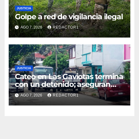
JUSTICIA
Golpe a red de vigilancia ilegal
AGO 7, 2026
REDACTOR1
JUSTICIA
Cateo en Las Gaviotas termina
con un detenido; aseguran
armas, presunta droga y un
AGO 7, 2026
REDACTOR1
automóvil