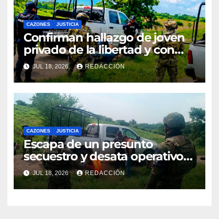
CAZONES
JUSTICIA
Confirman hallazgo de joven
privado de la libertad y con
huellas de violencia
JUL 18, 2026
REDACCIÓN
CAZONES
JUSTICIA
Escapa de un presunto
secuestro y desata operativo
en Cazones
JUL 18, 2026
REDACCIÓN