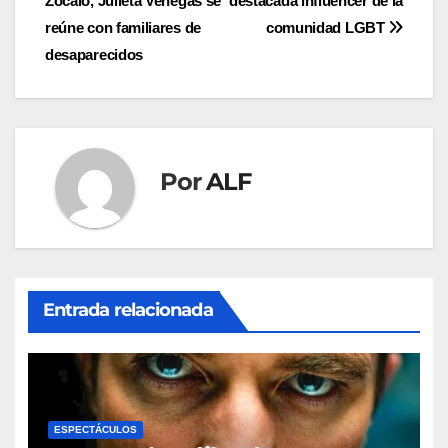
Zócalo, Julieta Venegas se
destacada influencer de la
de
reúne con familiares de
comunidad LGBT
entradas
desaparecidos
Por
ALF
Entrada relacionada
ESPECTÁCULOS