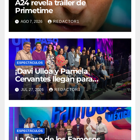
A24 revela tráiler de
Primetime
AGO 7, 2026
REDACTOR1
ESPECTÁCULOS
¡Davi Ulloa y Pamela
Cervantes llegan para
conquistar la pantalla con Un
JUL 27, 2026
REDACTOR1
paso hacia ti!
ESPECTÁCULOS
La Casa de los Famosos