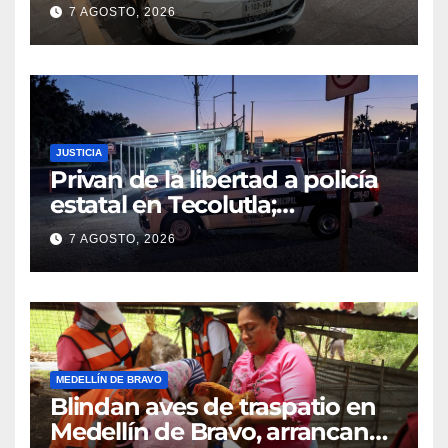
7 AGOSTO, 2026
JUSTICIA
Privan de la libertad a policía
estatal en Tecolutla;
despliegan operativo para
7 AGOSTO, 2026
localizarlo
MEDELLÍN DE BRAVO
Blindan aves de traspatio en
Medellín de Bravo, arrancan