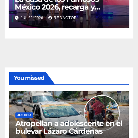
México 2026, recarga y
renovada.
JUL 22, 2026
REDACTOR1
You missed
JUSTICIA
Atropellan a adolescente en el
bulevar Lázaro Cárdenas