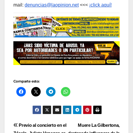
mail:
denuncias@laopinion.net
<<<
¡click aquí!
Comparte esto:
Navegación
Previo al concierto en el
Muere La Gilbertona,