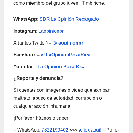
como miembro del grupo juvenil Timbiriche.
WhatsApp
:
SDR La Opinión Recargado
Instagram
:
Laopinionpr
X
(antes Twitter)
–
@laopinionpr
Facebook –
@LaOpiniónPozaRica
Youtube –
La Opinión Poza Rica
¿Reporte y denuncia?
Si cuentas con imágenes o video que exhiban
maltrato, abuso de autoridad, corrupción o
cualquier acción inhumana.
¡Por favor, háznoslo saber!
– WhatsApp:
7822199402
<<<
¡click aquí!
– Por e-