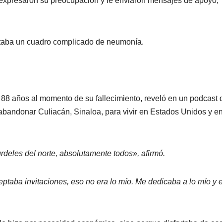
s expresaron su preocupación y le enviaron mensajes de apoyo,
ntaba un cuadro complicado de neumonía.
a 88 años al momento de su fallecimiento, reveló en un podcast
 abandonar Culiacán, Sinaloa, para vivir en Estados Unidos y e
urdeles del norte, absolutamente todos», afirmó.
eptaba invitaciones, eso no era lo mío. Me dedicaba a lo mío y 