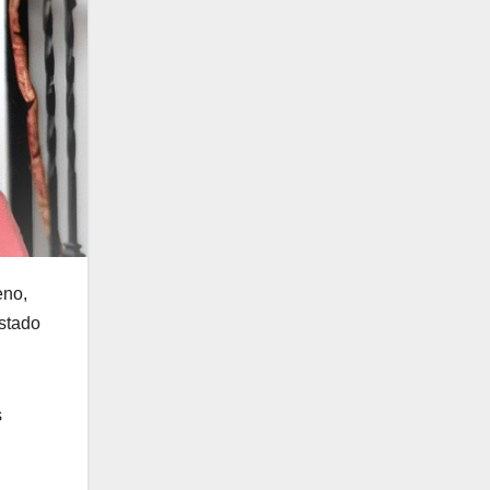
eno,
estado
s