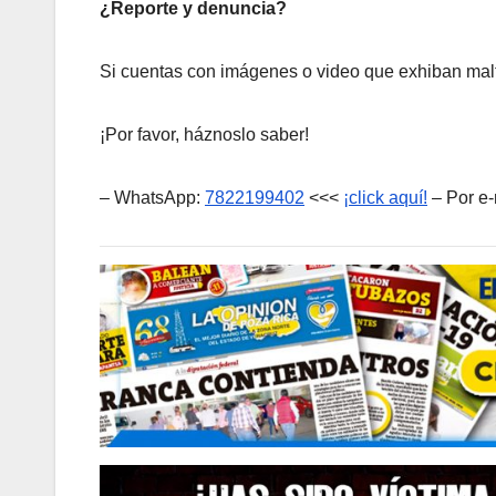
¿Reporte y denuncia?
Si cuentas con imágenes o video que exhiban malt
¡Por favor, háznoslo saber!
– WhatsApp:
7822199402
<<<
¡click aquí!
– Por e-