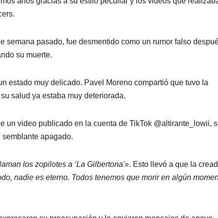
mos años gracias a su estilo peculiar y los videos que realizab
cers.
n de semana pasado, fue desmentido como un rumor falso despu
ando su muerte.
un estado muy delicado. Pavel Moreno compartió que tuvo la
o su salud ya estaba muy deteriorada.
de un video publicado en la cuenta de TikTok @altirante_lowii, 
un semblante apagado.
llaman los zopilotes a ‘La Gilbertona'»
. Esto llevó a que la crea
do, nadie es eterno. Todos tenemos que morir en algún momen