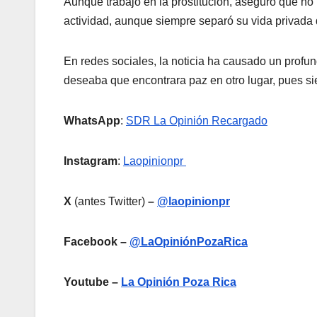
Aunque trabajó en la prostitución, aseguró que no
actividad, aunque siempre separó su vida privada 
En redes sociales, la noticia ha causado un profu
deseaba que encontrara paz en otro lugar, pues si
WhatsApp
:
SDR La Opinión Recargado
Instagram
:
Laopinionpr
X
(antes Twitter)
–
@laopinionpr
Facebook –
@LaOpiniónPozaRica
Youtube –
La Opinión Poza Rica