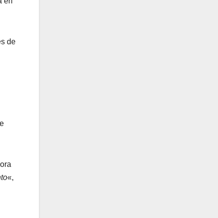
a en
és de
se
dora
to
«,