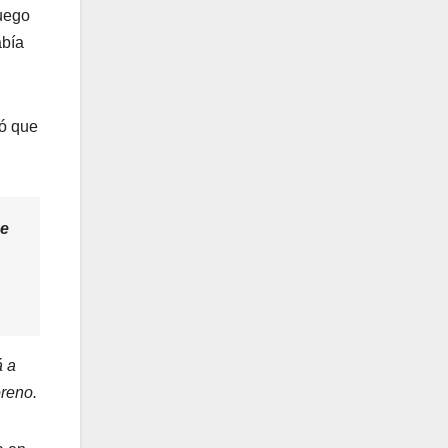
luego
abía
mó que
ue
á a
oreno.