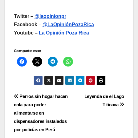
Twitter –
@laopinionpr
Facebook –
@LaOpiniónPozaRica
Youtube –
La Opinión Poza Rica
Comparte esto:
Navegación
Perros sin hogar hacen
️Leyenda de el Lago
cola para poder
Titicaca
de
alimentarse en
entradas
dispensadores instalados
por policías en Perú