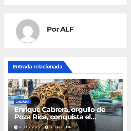
Por
ALF
Entrada relacionada
CULTURA
Enrique Cabrera, orgullo de
Poza Rica, conquista el
mundo con su arte
AGO 6, 2026
REDACTOR1