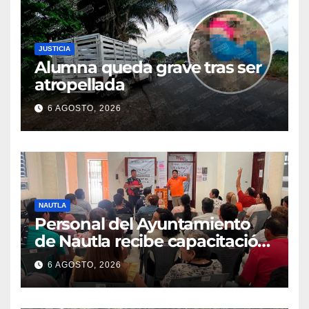
JUSTICIA
Alumna queda grave tras ser
atropellada
6 AGOSTO, 2026
NAUTLA
Personal del Ayuntamiento
de Nautla recibe capacitación
en atención a emergencias
6 AGOSTO, 2026