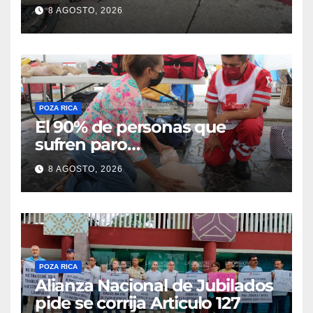
choque en la colonia Ricardo
8 AGOSTO, 2026
Flores Magón
POZA RICA
El 90% de personas que
sufren paro
cardiorrespiratorio mueren
8 AGOSTO, 2026
POZA RICA
Alianza Nacional de Jubilados
pide se corrija Articulo 127