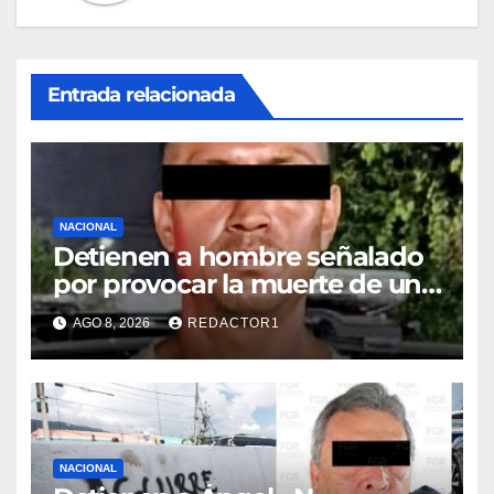
Entrada relacionada
NACIONAL
Detienen a hombre señalado
por provocar la muerte de un
adulto mayor
AGO 8, 2026
REDACTOR1
NACIONAL