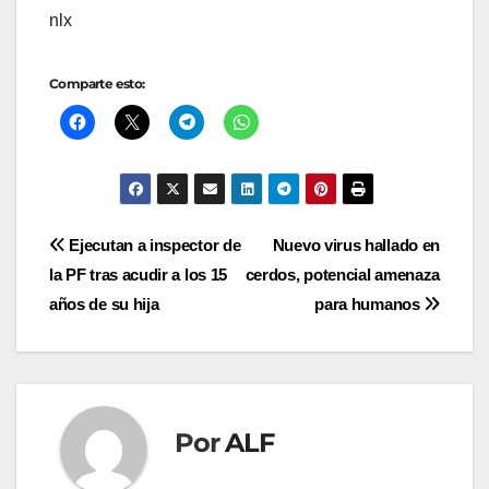
nlx
Comparte esto:
Navegación
Ejecutan a inspector de
Nuevo virus hallado en
la PF tras acudir a los 15
cerdos, potencial amenaza
de
años de su hija
para humanos
entradas
Por
ALF