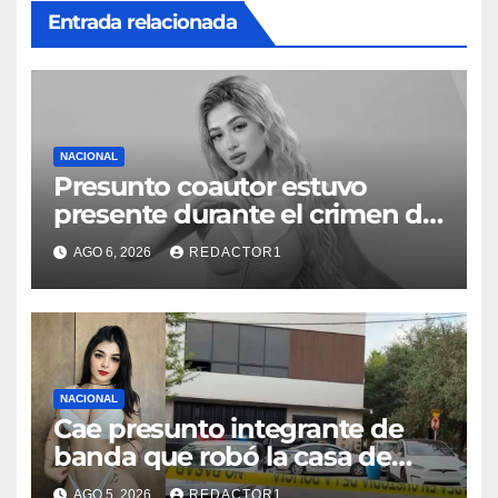
Entrada relacionada
NACIONAL
Presunto coautor estuvo
presente durante el crimen de
Valeria Márquez: Fiscalía
AGO 6, 2026
REDACTOR1
NACIONAL
Cae presunto integrante de
banda que robó la casa de
Karely Ruiz
AGO 5, 2026
REDACTOR1