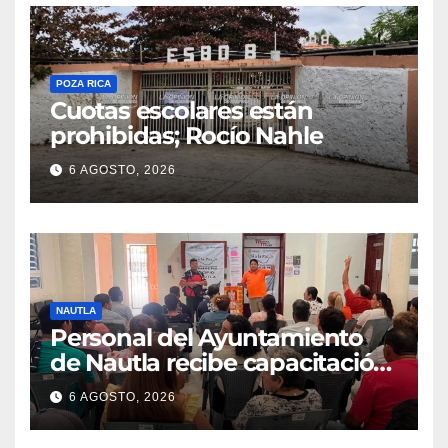
POZA RICA
Cuotas escolares están
prohibidas; Rocío Nahle
6 AGOSTO, 2026
NAUTLA
Personal del Ayuntamiento
de Nautla recibe capacitación
en atención a emergencias
6 AGOSTO, 2026