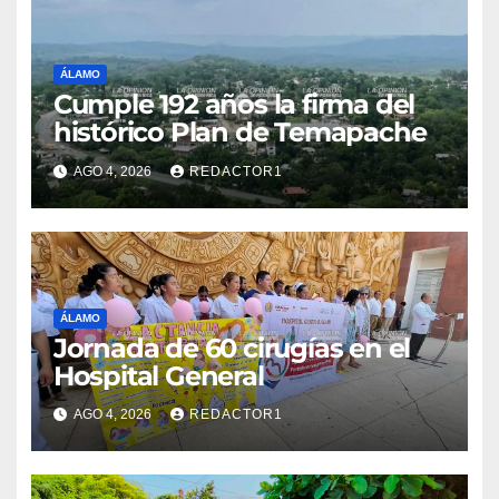
ÁLAMO
Cumple 192 años la firma del
histórico Plan de Temapache
AGO 4, 2026
REDACTOR1
ÁLAMO
Jornada de 60 cirugías en el
Hospital General
AGO 4, 2026
REDACTOR1