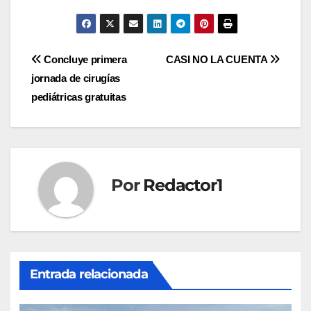
Navegación
Concluye primera
CASI NO LA CUENTA
jornada de cirugías
de
pediátricas gratuitas
entradas
Por
Redactor1
Entrada relacionada