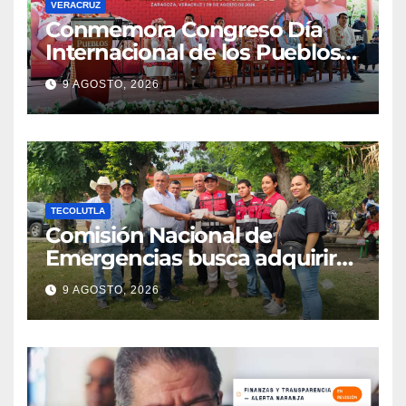
VERACRUZ
Conmemora Congreso Día
Internacional de los Pueblos
Indígenas
9 AGOSTO, 2026
TECOLUTLA
Comisión Nacional de
Emergencias busca adquirir
ambulancia para la
9 AGOSTO, 2026
subdelegación de Hueytepec