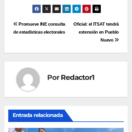
Navegación
Promueve INE consulta
Oficial: el ITSAT tendrá
de estadísticas electorales
extensión en Pueblo
de
Nuevo
entradas
Por
Redactor1
Entrada relacionada