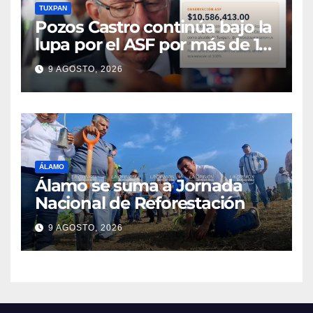
TUXPAN
Pozos Castro continúa bajo la
lupa por el ASF por más de 10
MDP
9 AGOSTO, 2026
ÁLAMO
Álamo se suma a Jornada
Nacional de Reforestación
9 AGOSTO, 2026