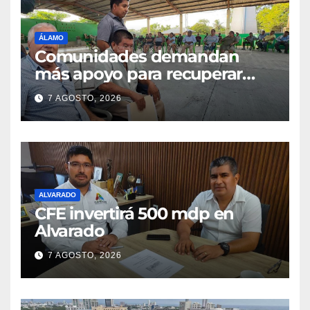
ÁLAMO
Comunidades demandan
más apoyo para recuperar
parcelas
7 AGOSTO, 2026
ALVARADO
CFE invertirá 500 mdp en
Alvarado
7 AGOSTO, 2026