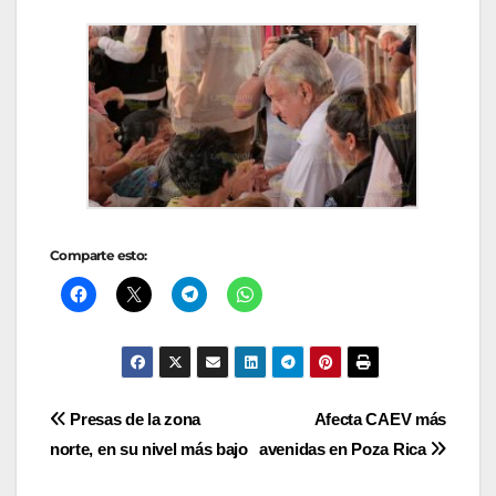
Comparte esto:
Navegación
Presas de la zona
Afecta CAEV más
norte, en su nivel más bajo
avenidas en Poza Rica
de