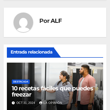
entradas
Por
ALF
Entrada relacionada
DESTACADA
10 recetas fáciles que puedes
freezar
OCT 31, 2024
LA OPINIÓN