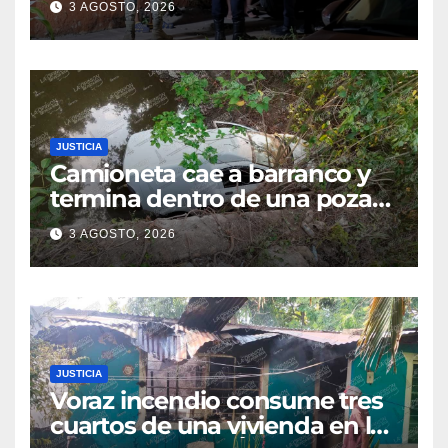
3 AGOSTO, 2026
captado por cámaras de
seguridad
JUSTICIA
Camioneta cae a barranco y
termina dentro de una poza
en Coatzintla; conductor sale
3 AGOSTO, 2026
con golpes leves
JUSTICIA
Voraz incendio consume tres
cuartos de una vivienda en la