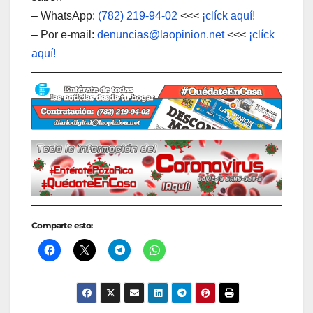
– WhatsApp:
(782) 219-94-02
<<<
¡clíck aquí!
– Por e-mail:
denuncias@laopinion.net
<<<
¡clíck
aquí!
Comparte esto: