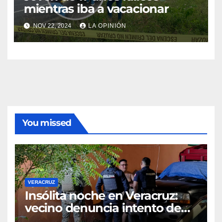
mientras iba a vacacionar
NOV 22, 2024
LA OPINIÓN
You missed
VERACRUZ
Insólita noche en Veracruz:
vecino denuncia intento de
cateo tras viralizar video