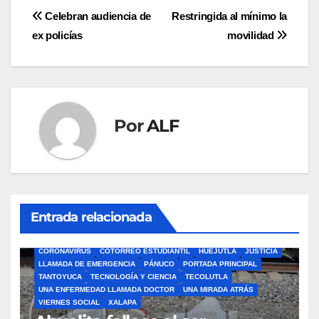
Navegación
Celebran audiencia de
Restringida al mínimo la
ex policías
movilidad
de
entradas
Por
ALF
Entrada relacionada
ÁLAMO
BARRA LIBRE
CAZONES
CERRO AZUL
CON-CIENCIA
CORONAVIRUS
COTORREO ESTUDIANTIL
HUEJUTLA
JUSTICIA
LLAMADA DE EMERGENCIA
PÁNUCO
PORTADA PRINCIPAL
TANTOYUCA
TECNOLOGÍA Y CIENCIA
TECOLUTLA
UNA ENFERMEDAD LLAMADA DOCTOR
UNA MIRADA ATRÁS
VIERNES SOCIAL
XALAPA