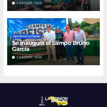
colonia Manuel Ávila
3 AGOSTO, 2026
Camacho
DEPORTIVO EXTREMO
Se inaugura el campo Bruno
García
3 AGOSTO, 2026