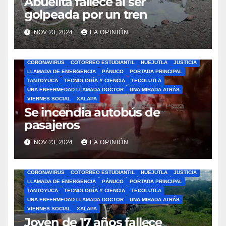
Abuelita fallece al ser
golpeada por un tren
NOV 23, 2024
LA OPINIÓN
ÁLAMO
BARRA LIBRE
CAZONES
CERRO AZUL
CON-CIENCIA
CORONAVIRUS
COTORREO ESTUDIANTIL
HUEJUTLA
JUSTICIA
LLAMADA DE EMERGENCIA
PÁNUCO
PORTADA PRINCIPAL
TANTOYUCA
TECNOLOGÍA Y CIENCIA
TECOLUTLA
UNA ENFERMEDAD LLAMADA DOCTOR
UNA MIRADA ATRÁS
VIERNES SOCIAL
XALAPA
Se incendia autobús de
pasajeros
NOV 23, 2024
LA OPINIÓN
ÁLAMO
BARRA LIBRE
CAZONES
CERRO AZUL
CON-CIENCIA
CORONAVIRUS
COTORREO ESTUDIANTIL
HUEJUTLA
JUSTICIA
LLAMADA DE EMERGENCIA
PÁNUCO
PORTADA PRINCIPAL
TANTOYUCA
TECNOLOGÍA Y CIENCIA
TECOLUTLA
UNA ENFERMEDAD LLAMADA DOCTOR
UNA MIRADA ATRÁS
VIERNES SOCIAL
XALAPA
Joven de 17 años fallece