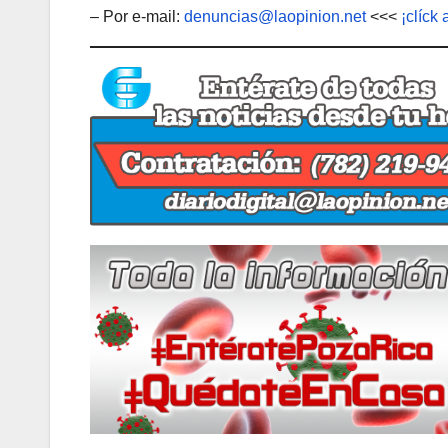
– Por e-mail:
denuncias@laopinion.net
<<<
¡clíck 