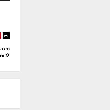
ta en
rre