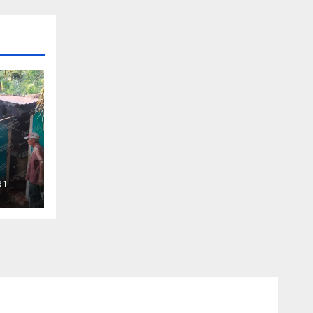
R1
vila