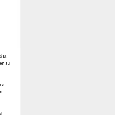
ó la
 en su
o a
en
.
l