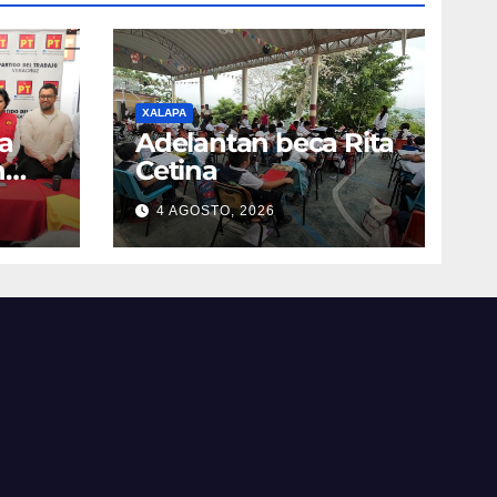
XALAPA
a
Adelantan beca Rita
n
Cetina
4 AGOSTO, 2026