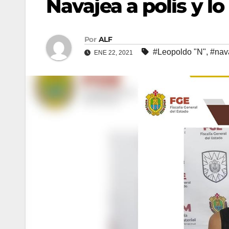
Navajea a polis y l
Por
ALF
#Leopoldo "N"
,
#nav
ENE 22, 2021