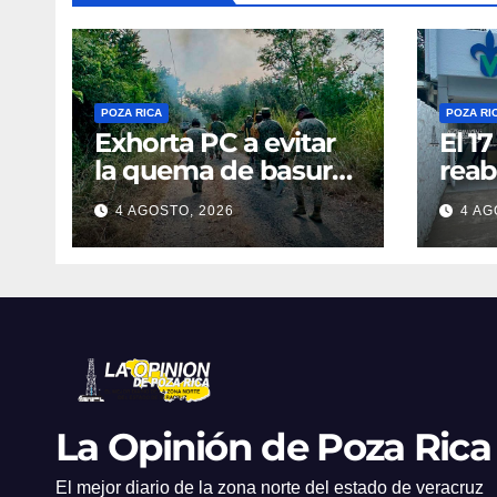
POZA RICA
POZA RI
Exhorta PC a evitar
El 1
la quema de basura
reab
ante el riesgo de
la S
4 AGOSTO, 2026
4 AG
incendios
La Opinión de Poza Rica
El mejor diario de la zona norte del estado de veracruz