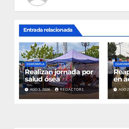
Entrada relacionada
COATZINTLA
COATZIN
Realizan jornada por
Reap
salud ósea
en a
AGO 3, 2026
REDACTOR1
AGO 2