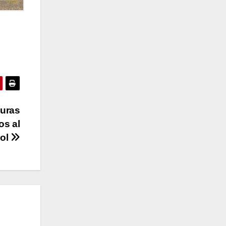
turas
os al
ol