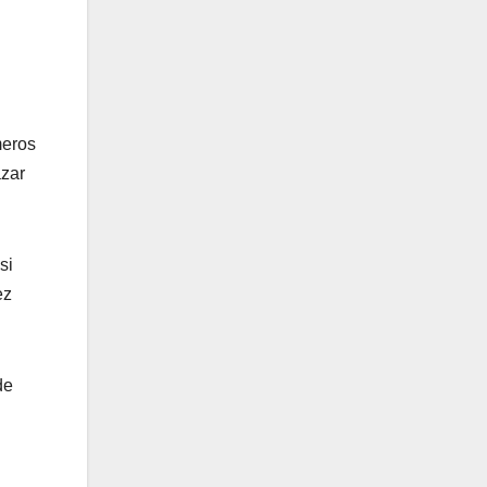
meros
azar
si
ez
de