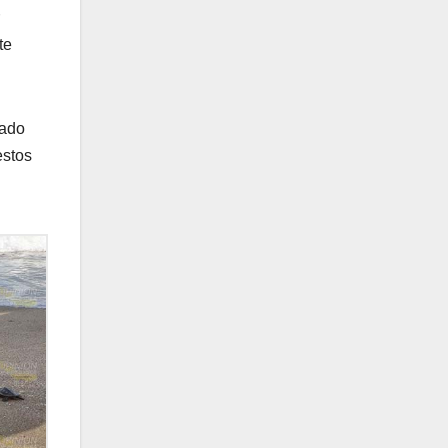
te
rado
estos