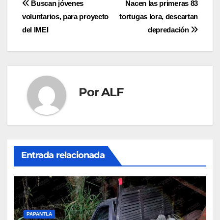
Navegación
Buscan jóvenes
Nacen las primeras 83
voluntarios, para proyecto
tortugas lora, descartan
de
del IMEI
depredación
entradas
Por
ALF
Entrada relacionada
PAPANTLA