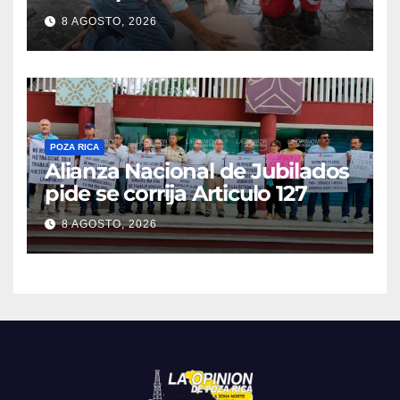
cardiorrespiratorio mueren
8 AGOSTO, 2026
POZA RICA
Alianza Nacional de Jubilados
pide se corrija Articulo 127
8 AGOSTO, 2026