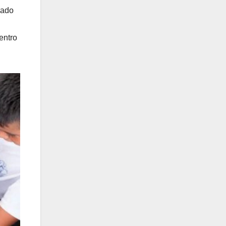
rado
entro