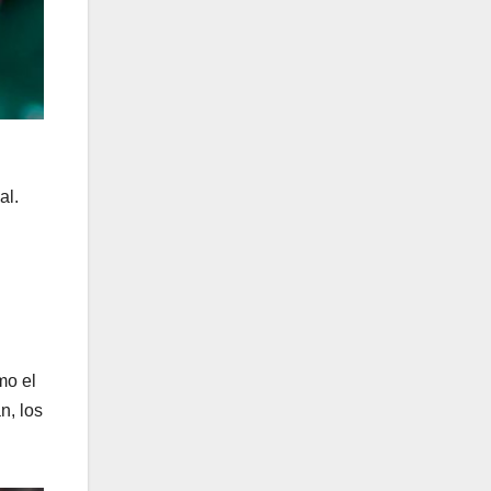
al.
mo el
n, los