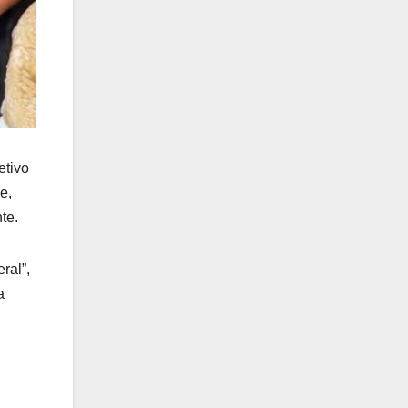
etivo
e,
te.
ral”,
a