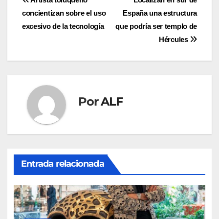
Navegación
concientizan sobre el uso
España una estructura
de
excesivo de la tecnología
que podría ser templo de
entradas
Hércules
Por
ALF
Entrada relacionada