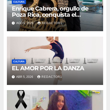
CULTURA
Enrique Cabrera, orgullo de
Poza Rica, conquista el
mundo con su arte
AGO 6, 2026
REDACTOR1
CULTURA
EL AMOR POR LA DANZA
ABR 5, 2026
REDACTOR1