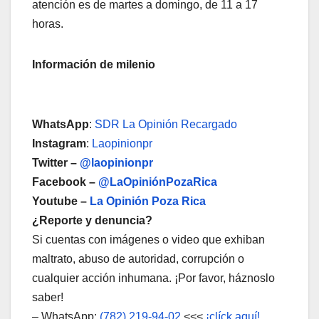
atención es de martes a domingo, de 11 a 17
horas.
Información de milenio
WhatsApp
:
SDR La Opinión Recargado
Instagram
:
Laopinionpr
Twitter –
@laopinionpr
Facebook –
@LaOpiniónPozaRica
Youtube –
La Opinión Poza Rica
¿Reporte y denuncia?
Si cuentas con imágenes o video que exhiban
maltrato, abuso de autoridad, corrupción o
cualquier acción inhumana. ¡Por favor, háznoslo
saber!
– WhatsApp:
(782) 219-94-02
<<<
¡clíck aquí!