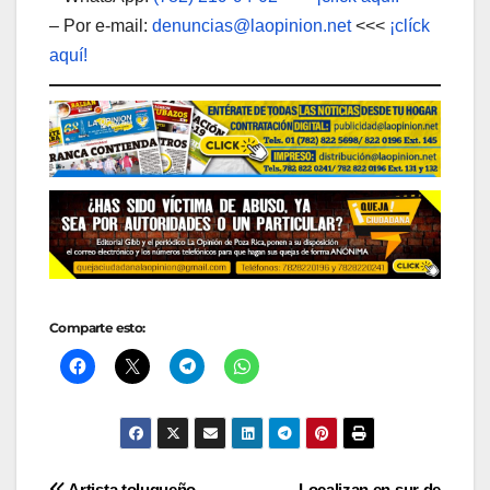
– Por e-mail:
denuncias@laopinion.net
<<<
¡clíck
aquí!
Comparte esto:
Artista toluqueño
Localizan en sur de