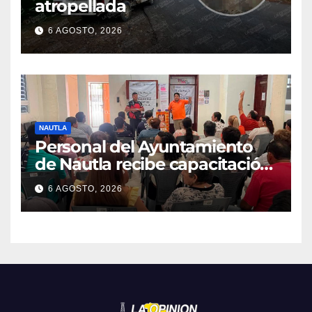
atropellada
6 AGOSTO, 2026
NAUTLA
Personal del Ayuntamiento
de Nautla recibe capacitación
en atención a emergencias
6 AGOSTO, 2026