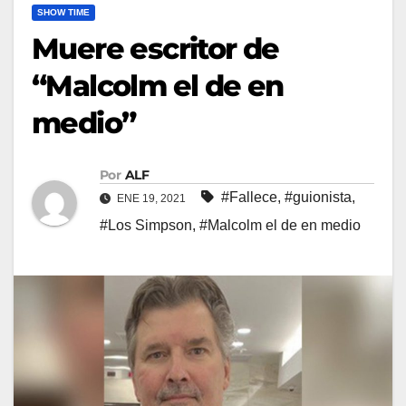
SHOW TIME
Muere escritor de
“Malcolm el de en
medio”
Por
ALF
#Fallece
,
#guionista
,
ENE 19, 2021
#Los Simpson
,
#Malcolm el de en medio