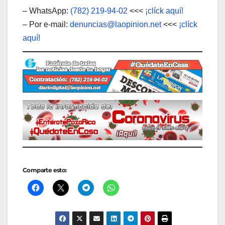
– WhatsApp:
(782) 219-94-02
<<<
¡clíck aquí!
– Por e-mail:
denuncias@laopinion.net
<<<
¡clíck
aquí!
Comparte esto: