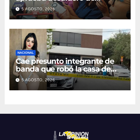
alcaldes de Ixhuatlán del
5 AGOSTO, 2026
Sureste y Úrsulo Galván
NACIONAL
Cae presunto integrante de
banda que robó la casa de
Karely Ruiz
5 AGOSTO, 2026