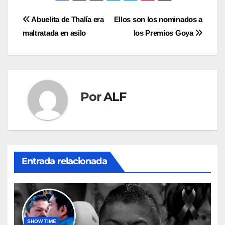
Navegación
Abuelita de Thalía era
Ellos son los nominados a
maltratada en asilo
los Premios Goya
de
entradas
Por
ALF
Entrada relacionada
SHOW TIME