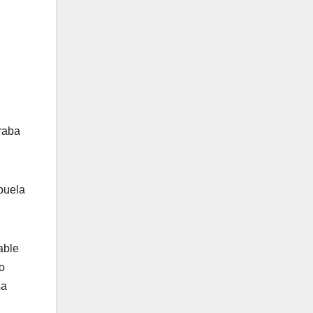
raba
buela
able
o
sa