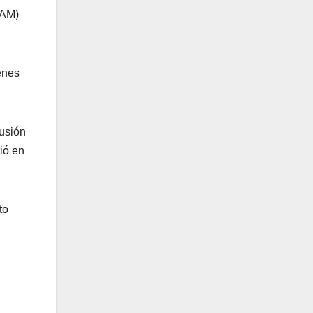
TAM)
enes
lusión
ió en
to