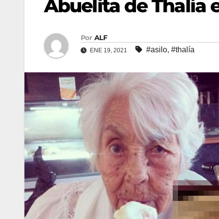
Abuelita de Thalía 
Por
ALF
#asilo
,
#thalía
ENE 19, 2021