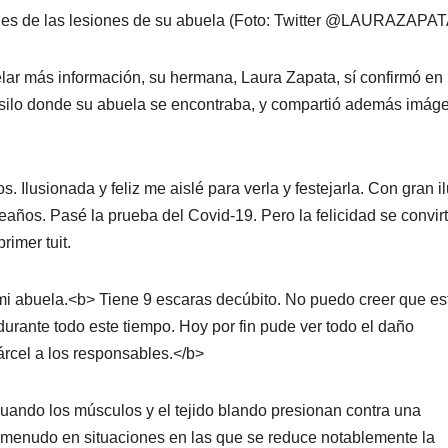
enes de las lesiones de su abuela (Foto: Twitter @LAURAZAPA
lar más información, su hermana, Laura Zapata, sí confirmó en
l asilo donde su abuela se encontraba, y compartió además imág
. Ilusionada y feliz me aislé para verla y festejarla. Con gran i
eaños. Pasé la prueba del Covid-19. Pero la felicidad se convirt
rimer tuit.
i abuela.<b> Tiene 9 escaras decúbito. No puedo creer que es
urante todo este tiempo. Hoy por fin pude ver todo el daño
rcel a los responsables.</b>
uando los músculos y el tejido blando presionan contra una
a menudo en situaciones en las que se reduce notablemente la