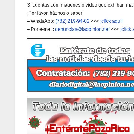
Si cuentas con imágenes o video que exhiban malt
¡Por favor, háznoslo saber!
– WhatsApp:
(782) 219-94-02
<<<
¡clíck aquí!
– Por e-mail:
denuncias@laopinion.net
<<<
¡clíck 