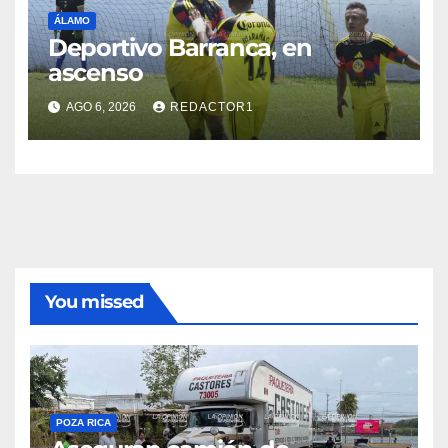
ÁLAMO
Deportivo Barranca, en
ascenso
AGO 6, 2026
REDACTOR1
You missed
POZA RICA