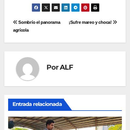
Navegación
Sombrío el panorama
¡Sufre mareo y choca!
agrícola
de
entradas
Por
ALF
Entrada relacionada