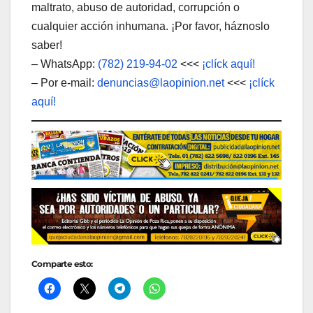
maltrato, abuso de autoridad, corrupción o
cualquier acción inhumana. ¡Por favor, háznoslo
saber!
– WhatsApp:
(782) 219-94-02
<<<
¡clíck aquí!
– Por e-mail:
denuncias@laopinion.net
<<<
¡clíck
aquí!
Comparte esto: