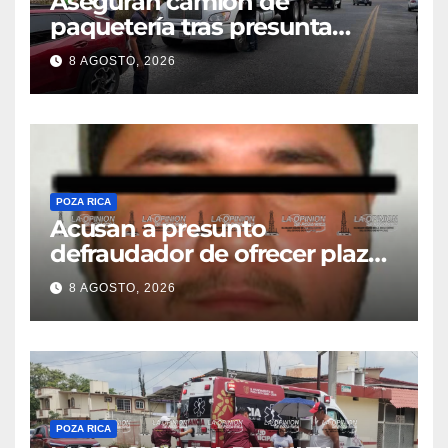
Aseguran camión de
paquetería tras presunta
captura de una iguana en
8 AGOSTO, 2026
Tuxpan
POZA RICA
Acusan a presunto
defraudador de ofrecer plazas
de maestros
8 AGOSTO, 2026
POZA RICA