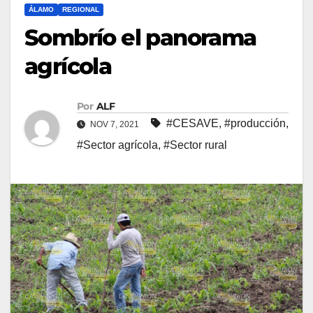
ÁLAMO
REGIONAL
Sombrío el panorama
agrícola
Por
ALF
#CESAVE
,
#producción
,
NOV 7, 2021
#Sector agrícola
,
#Sector rural