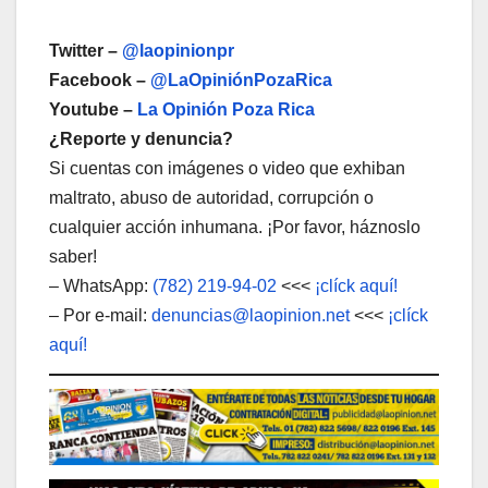
Twitter –
@laopinionpr
Facebook –
@LaOpiniónPozaRica
Youtube –
La Opinión Poza Rica
¿Reporte y denuncia?
Si cuentas con imágenes o video que exhiban
maltrato, abuso de autoridad, corrupción o
cualquier acción inhumana. ¡Por favor, háznoslo
saber!
– WhatsApp:
(782) 219-94-02
<<<
¡clíck aquí!
– Por e-mail:
denuncias@laopinion.net
<<<
¡clíck
aquí!