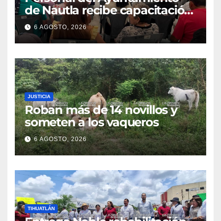
de Nautla recibe capacitación
en atención a emergencias
6 AGOSTO, 2026
JUSTICIA
Roban más de 14 novillos y
someten a los vaqueros
6 AGOSTO, 2026
TIHUATLÁN