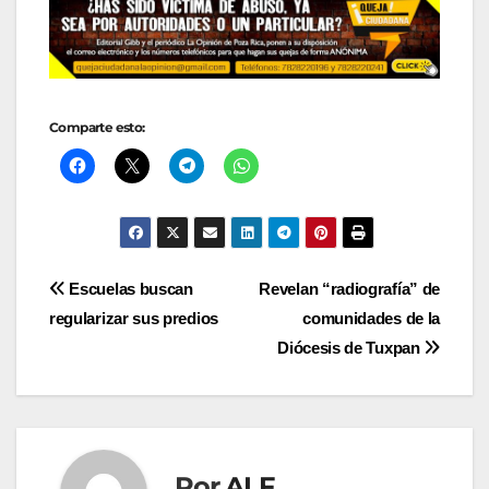
Comparte esto:
Navegación
Escuelas buscan
Revelan “radiografía” de
regularizar sus predios
comunidades de la
de
Diócesis de Tuxpan
entradas
Por
ALF