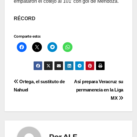
empataron el cotejo al 101′ con gol de Mendoza.
RÉCORD
Comparte esto:
Navegación
Ortega, el sustituto de
Así prepara Veracruz su
Nahuel
permanencia en la Liga
de
MX
entradas
Por
ALF