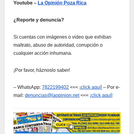
Youtube –
La Opinión Poza Rica
¿Reporte y denuncia?
Si cuentas con imágenes o video que exhiban
maltrato, abuso de autoridad, corrupción o
cualquier acción inhumana.
¡Por favor, háznoslo saber!
– WhatsApp:
7822199402
<<<
¡click aquí!
– Por e-
mail:
denuncias@laopinion.net
<<<
¡click aquí!