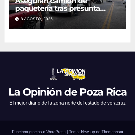
Aseguran camión de
paquetería tras presunta
captura de una iguana en
8 AGOSTO, 2026
Tuxpan
La Opinión de Poza Rica
El mejor diario de la zona norte del estado de veracruz
Funciona gracias a WordPress
|
Tema: Newsup de
Themeansar