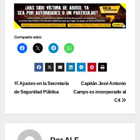
Comparte esto:
Navegación
Ajustes en la Secretaría
Capitán José Antonio
de Seguridad Pública
Camps es incorporado al
de
C4
entradas
Por
ALF