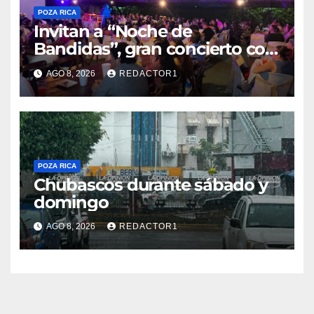
POZA RICA
Invitan a “Noche de
Bandidas”, gran concierto con
causa
AGO 8, 2026
REDACTOR1
POZA RICA
Chubascos durante sábado y
domingo
AGO 8, 2026
REDACTOR1