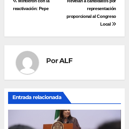
Navegación
Mintieron con la
Revelan a candidatos por
reactivación: Pepe
representación
de
proporcional al Congreso
entradas
Local
Por
ALF
Entrada relacionada