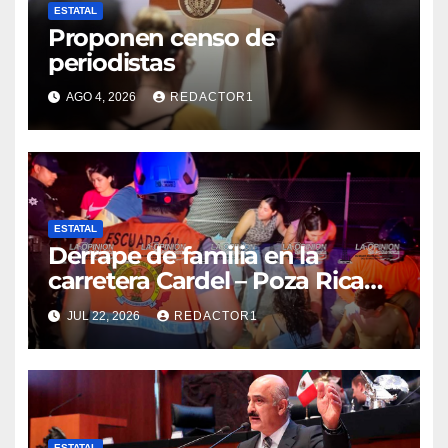
ESTATAL
Proponen censo de
periodistas
AGO 4, 2026
REDACTOR1
ESTATAL
Derrape de familia en la
carretera Cardel – Poza Rica
reaviva críticas por tardanza
JUL 22, 2026
REDACTOR1
de ambulancia municipal
ESTATAL