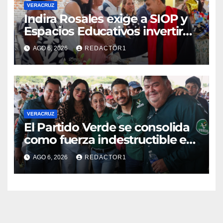
VERACRUZ
Indira Rosales exige a SIOP y
Espacios Educativos invertir
760 millones de pesos en
AGO 6, 2026
REDACTOR1
obras para escuelas de
Veracruz
VERACRUZ
​El Partido Verde se consolida
como fuerza indestructible en
la zona norte de Veracruz
AGO 6, 2026
REDACTOR1